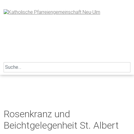
Skip
to
content
Search
for:
Rosenkranz und
Beichtgelegenheit St. Albert