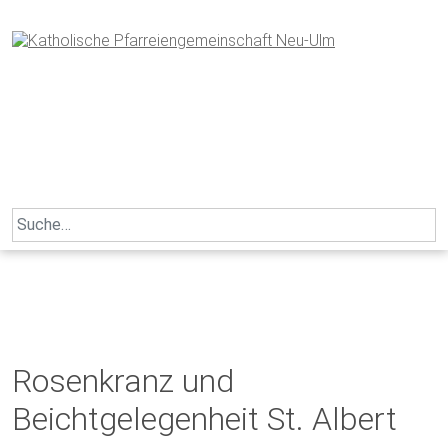
Skip
to
content
Search
for:
Rosenkranz und
Beichtgelegenheit St. Albert