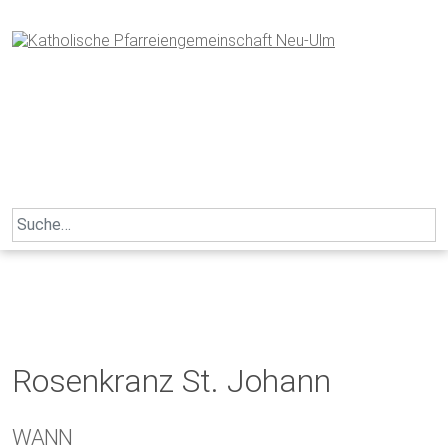
Skip
to
content
Search
for:
Rosenkranz St. Johann
WANN