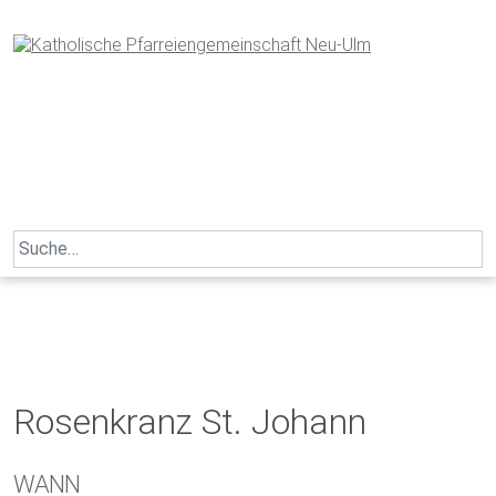
Skip
to
content
Search
for:
Rosenkranz St. Johann
WANN