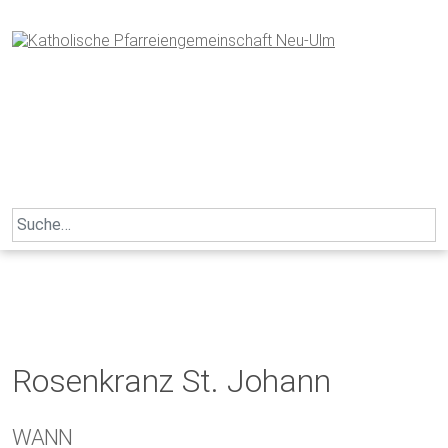
Skip
to
content
Search
for:
Rosenkranz St. Johann
WANN