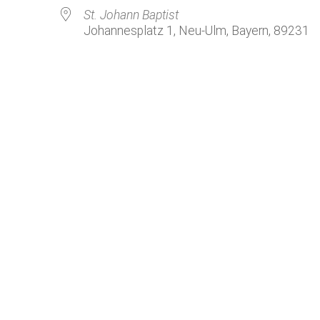
Kirchenkaffee
Bistum
St. Johann Baptist
Johannesplatz 1, Neu-Ulm, Bayern, 89231
Kolpingsfamilie Neu-Ulm
Kolpingsfamilie Pfuhl
Liturgische Dienste
le Kalender
iCalendar
Besuchsdienste
Pfarrgemeindedienst
Ökumene
KEB: Faszien-Gymnastik
Partnerschaft Ghana