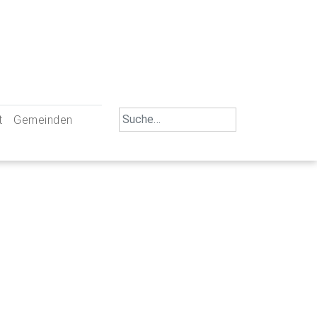
Search
t
Gemeinden
for:
iengemeinschaft Neu-Ulm
St. Johann Baptist Neu-Ulm
tliche Mitarbeiter
St. Albert Offenhausen
emeinderäte
Hl. Kreuz Pfuhl
lrat
St. Mammas Finningen / Reutti
nverwaltungen
St. Konrad Burlafingen
adbereich für Ehrenamtliche
auch und Gewalt