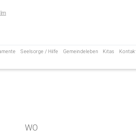
amente
Seelsorge / Hilfe
Gemeindeleben
Kitas
Kontak
e
Seelsorgegespräch
Kinder & Familien
Pfarre
kommunion
Krankenkommunion
Jugend
Hauptam
 Weg zu uns
ung
Abschied & Trauer
Ministranten
Pfarrg
sformen
Kircheneintritt
Schwangere
Pastora
hte
Kirchenaustritt
Senioren
Kirche
kensalbung
Kirchenmusik
Downlo
WO
GeistReich
Missbr