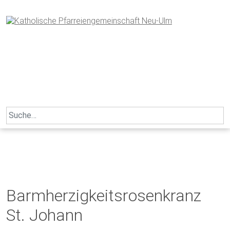
Skip
to
content
Search
for:
Barmherzigkeitsrosenkranz
St. Johann