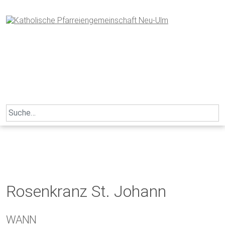
Skip
to
content
Search
for:
Rosenkranz St. Johann
WANN