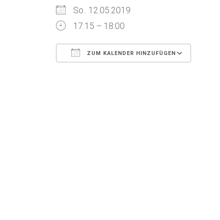
So.. 12.05.2019
17:15 – 18:00
ZUM KALENDER HINZUFÜGEN
ICS herunterladen
Goog