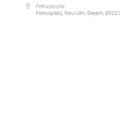
Kirchenkaffee
Bistum
Petruskirche
Petrusplatz, Neu-Ulm, Bayern, 89231
Kolpingsfamilie Neu-Ulm
Kolpingsfamilie Pfuhl
Liturgische Dienste
le Kalender
iCalendar
Besuchsdienste
Pfarrgemeindedienst
Ökumene
KEB: Faszien-Gymnastik
Partnerschaft Ghana