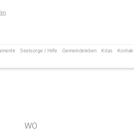
amente
Seelsorge / Hilfe
Gemeindeleben
Kitas
Kontak
e
Seelsorgegespräch
Kinder & Familien
Pfarre
kommunion
Krankenkommunion
Jugend
Hauptam
 Weg zu uns
ung
Abschied & Trauer
Ministranten
Pfarrg
sformen
Kircheneintritt
Schwangere
Pastora
hte
Kirchenaustritt
Senioren
Kirche
kensalbung
Kirchenmusik
Downlo
WO
GeistReich
Missbr