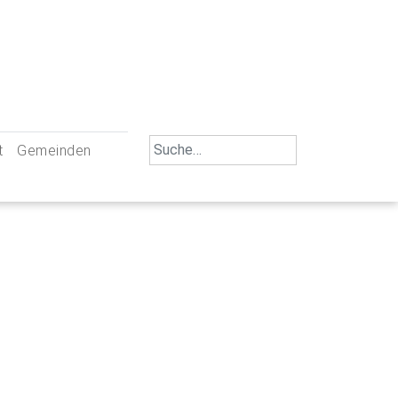
Search
t
Gemeinden
for:
iengemeinschaft Neu-Ulm
St. Johann Baptist Neu-Ulm
tliche Mitarbeiter
St. Albert Offenhausen
emeinderäte
Hl. Kreuz Pfuhl
lrat
St. Mammas Finningen / Reutti
nverwaltungen
St. Konrad Burlafingen
adbereich für Ehrenamtliche
auch und Gewalt