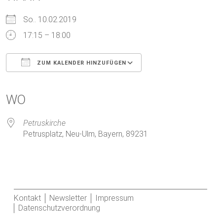
So.. 10.02.2019
17:15 – 18:00
ZUM KALENDER HINZUFÜGEN
ICS herunterladen
Google Kalender
iCalendar
Office 365
Outlook Live
WO
Petruskirche
Petrusplatz, Neu-Ulm, Bayern, 89231
Kontakt
Newsletter
Impressum
Datenschutzverordnung