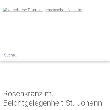
Skip
to
content
Search
for:
Rosenkranz m.
Beichtgelegenheit St. Johann