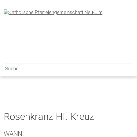
Skip
to
content
Search
for:
Rosenkranz Hl. Kreuz
WANN