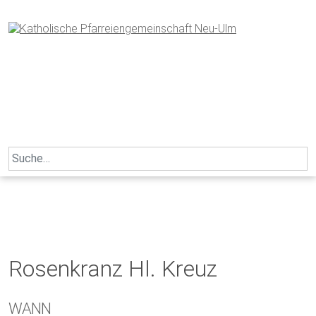
Skip
to
content
Search
for:
Rosenkranz Hl. Kreuz
WANN