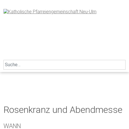
Skip
to
content
Search
for:
Rosenkranz und Abendmesse
WANN