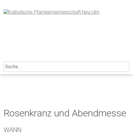
Skip
to
content
Search
for:
Rosenkranz und Abendmesse
WANN