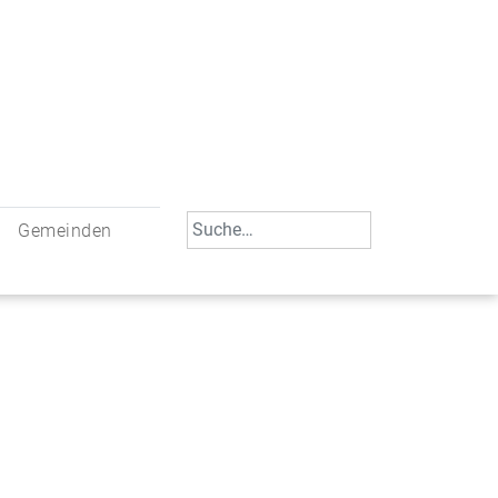
Search
Gemeinden
for:
engemeinschaft Neu-Ulm
St. Johann Baptist Neu-Ulm
tliche Mitarbeiter
St. Albert Offenhausen
meinderäte
Hl. Kreuz Pfuhl
lrat
St. Mammas Finningen / Reutti
verwaltungen
St. Konrad Burlafingen
dbereich für Ehrenamtliche