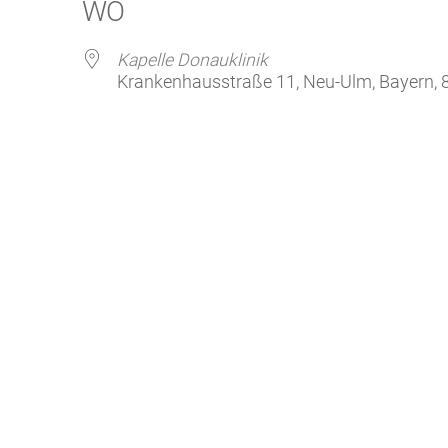
WO
GeistReich
Missbr
Kirchenkaffee
Bistum
Kapelle Donauklinik
Krankenhausstraße 11, Neu-Ulm, Bayern, 
Kolpingsfamilie Neu-Ulm
Kolpingsfamilie Pfuhl
Liturgische Dienste
gle Kalender
iCalendar
Besuchsdienste
Pfarrgemeindedienst
Ökumene
KEB: Faszien-Gymnastik
Partnerschaft Ghana