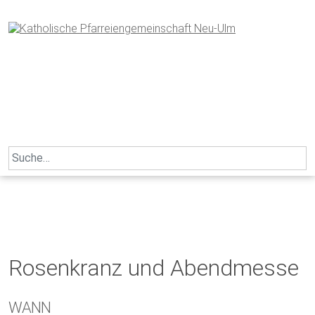
Skip
to
content
Search
for:
Rosenkranz und Abendmesse
WANN