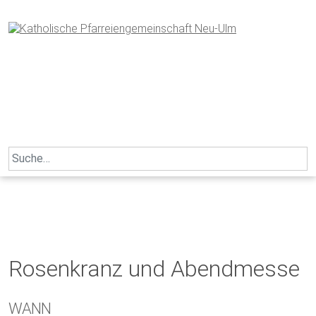
Skip
to
content
Search
for:
Rosenkranz und Abendmesse
WANN