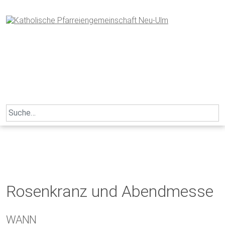
Skip
to
content
Search
for:
Rosenkranz und Abendmesse
WANN