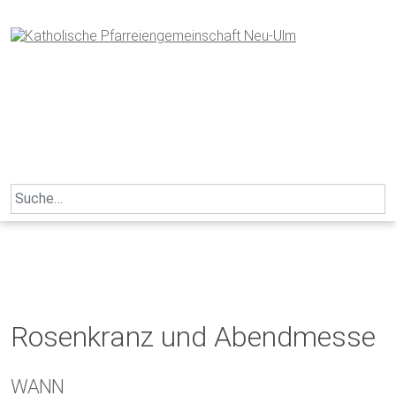
Skip
to
content
Search
for:
Rosenkranz und Abendmesse
WANN