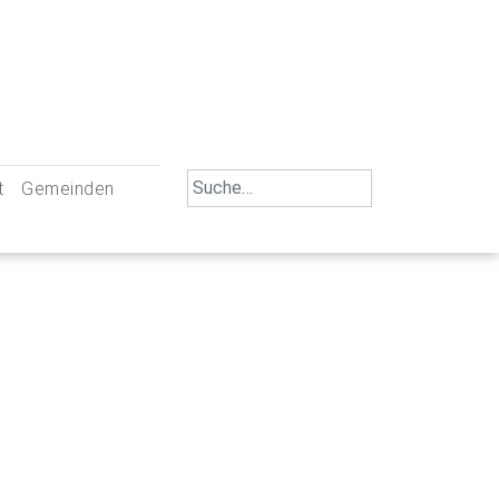
Search
t
Gemeinden
for:
iengemeinschaft Neu-Ulm
St. Johann Baptist Neu-Ulm
tliche Mitarbeiter
St. Albert Offenhausen
emeinderäte
Hl. Kreuz Pfuhl
lrat
St. Mammas Finningen / Reutti
nverwaltungen
St. Konrad Burlafingen
adbereich für Ehrenamtliche
auch und Gewalt