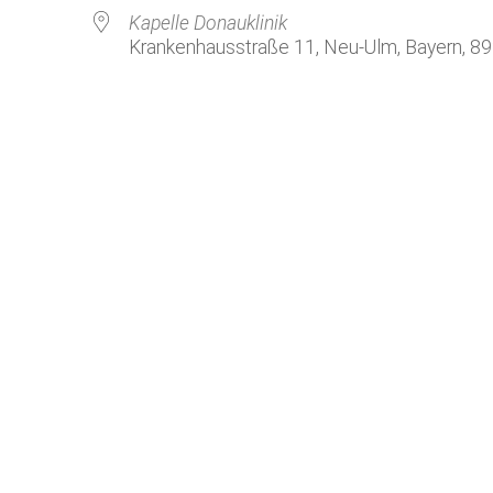
Kirchenkaffee
Bistum
Kapelle Donauklinik
Krankenhausstraße 11, Neu-Ulm, Bayern, 8
Kolpingsfamilie Neu-Ulm
Kolpingsfamilie Pfuhl
Liturgische Dienste
le Kalender
iCalendar
Besuchsdienste
Pfarrgemeindedienst
Ökumene
KEB: Faszien-Gymnastik
Partnerschaft Ghana