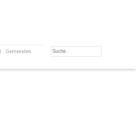
Search
t
Gemeinden
for:
iengemeinschaft Neu-Ulm
St. Johann Baptist Neu-Ulm
tliche Mitarbeiter
St. Albert Offenhausen
emeinderäte
Hl. Kreuz Pfuhl
lrat
St. Mammas Finningen / Reutti
nverwaltungen
St. Konrad Burlafingen
adbereich für Ehrenamtliche
auch und Gewalt