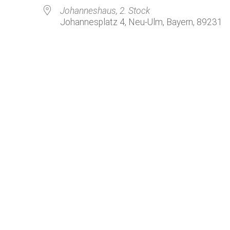
Kirchenkaffee
Bistum
Johanneshaus, 2. Stock
Johannesplatz 4, Neu-Ulm, Bayern, 89231
Kolpingsfamilie Neu-Ulm
Kolpingsfamilie Pfuhl
Liturgische Dienste
le Kalender
iCalendar
Besuchsdienste
Pfarrgemeindedienst
Ökumene
KEB: Faszien-Gymnastik
Partnerschaft Ghana