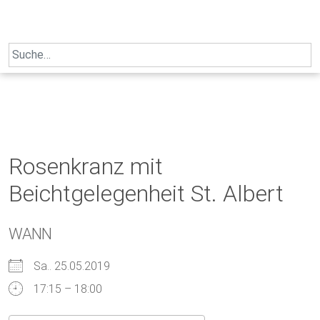
Skip
to
content
Search
for:
Rosenkranz mit
Beichtgelegenheit St. Albert
WANN
Sa.. 25.05.2019
17:15 – 18:00