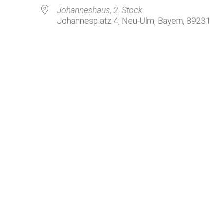
Kirchenkaffee
Bistum
Johanneshaus, 2. Stock
Johannesplatz 4, Neu-Ulm, Bayern, 89231
Kolpingsfamilie Neu-Ulm
Kolpingsfamilie Pfuhl
Liturgische Dienste
Besuchsdienste
Pfarrgemeindedienst
Ökumene
KEB: Faszien-Gymnastik
Partnerschaft Ghana