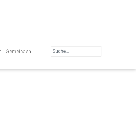
Search
t
Gemeinden
for:
iengemeinschaft Neu-Ulm
St. Johann Baptist Neu-Ulm
tliche Mitarbeiter
St. Albert Offenhausen
emeinderäte
Hl. Kreuz Pfuhl
lrat
St. Mammas Finningen / Reutti
nverwaltungen
St. Konrad Burlafingen
adbereich für Ehrenamtliche
auch und Gewalt