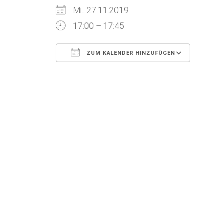
Mi.. 27.11.2019
17:00 – 17:45
ZUM KALENDER HINZUFÜGEN
ICS herunterladen
Google Kalender
iCalendar
Office 365
Outlook Live