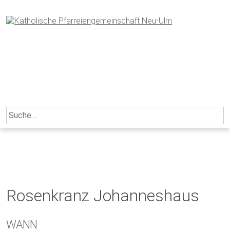
Skip
to
content
Search
for:
Rosenkranz Johanneshaus
WANN