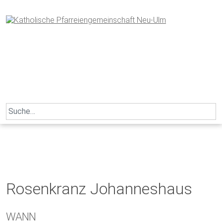
Skip
to
content
Search
for:
Rosenkranz Johanneshaus
WANN