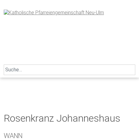
Skip
to
content
Search
for:
Rosenkranz Johanneshaus
WANN