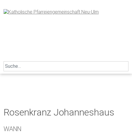
Skip
to
content
Search
for:
Rosenkranz Johanneshaus
WANN