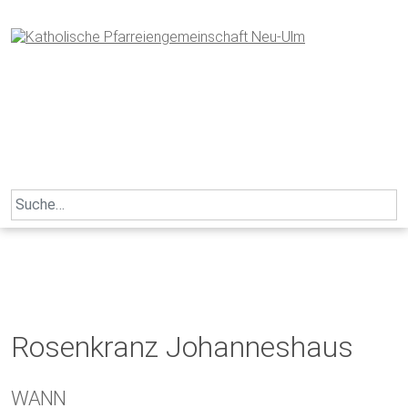
Skip
to
content
Search
for:
Rosenkranz Johanneshaus
WANN