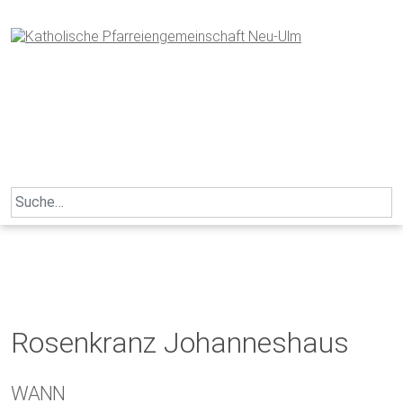
Skip
to
content
Search
for:
Rosenkranz Johanneshaus
WANN