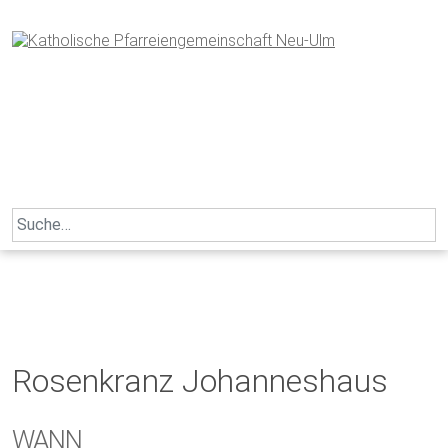
Skip
to
content
Search
for:
Rosenkranz Johanneshaus
WANN