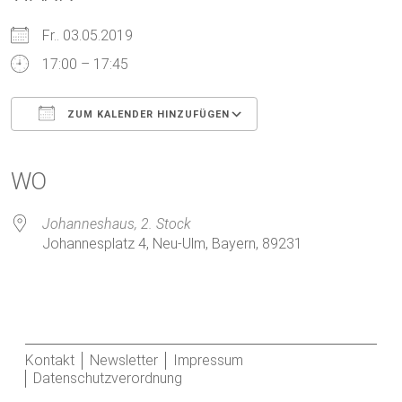
Fr.. 03.05.2019
17:00 – 17:45
ZUM KALENDER HINZUFÜGEN
ICS herunterladen
Google Kalender
iCalendar
Office 365
Outlook Live
WO
Johanneshaus, 2. Stock
Johannesplatz 4, Neu-Ulm, Bayern, 89231
Kontakt
Newsletter
Impressum
Datenschutzverordnung