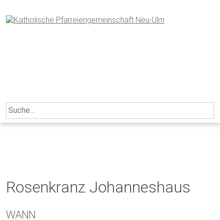
Skip
to
content
Search
for:
Rosenkranz Johanneshaus
WANN