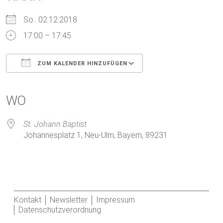
So.. 02.12.2018
17:00 – 17:45
ZUM KALENDER HINZUFÜGEN
ICS herunterladen
Google Kalender
iCalendar
Office 365
Outlook Live
WO
St. Johann Baptist
Johannesplatz 1, Neu-Ulm, Bayern, 89231
Kontakt
Newsletter
Impressum
Datenschutzverordnung