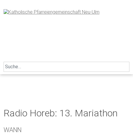
Skip
to
content
Search
for:
Radio Horeb: 13. Mariathon
WANN