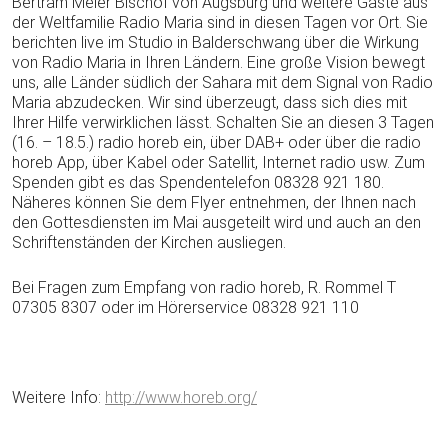
Bertram Meier Bischof von Augsburg und weitere Gäste aus
der Weltfamilie Radio Maria sind in diesen Tagen vor Ort. Sie
berichten live im Studio in Balderschwang über die Wirkung
von Radio Maria in Ihren Ländern. Eine große Vision bewegt
uns, alle Länder südlich der Sahara mit dem Signal von Radio
Maria abzudecken. Wir sind überzeugt, dass sich dies mit
Ihrer Hilfe verwirklichen lässt. Schalten Sie an diesen 3 Tagen
(16. – 18.5.) radio horeb ein, über DAB+ oder über die radio
horeb App, über Kabel oder Satellit, Internet radio usw. Zum
Spenden gibt es das Spendentelefon 08328 921 180.
Näheres können Sie dem Flyer entnehmen, der Ihnen nach
den Gottesdiensten im Mai ausgeteilt wird und auch an den
Schriftenständen der Kirchen ausliegen.
Bei Fragen zum Empfang von radio horeb, R. Rommel T
07305 8307 oder im Hörerservice 08328 921 110
Weitere Info:
http://www.horeb.org/