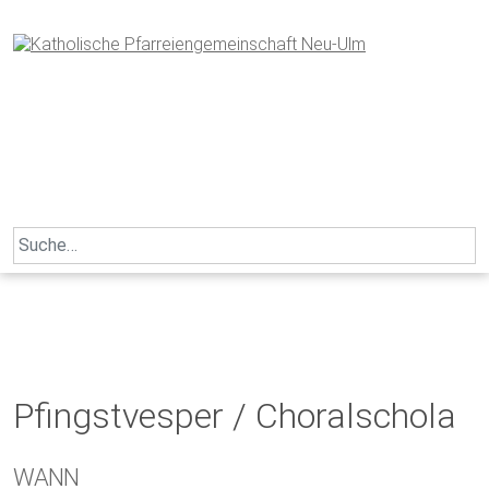
Skip
to
content
Search
for:
Pfingstvesper / Choralschola
WANN