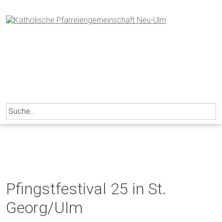
Skip
to
content
Search
for:
Pfingstfestival 25 in St.
Georg/Ulm