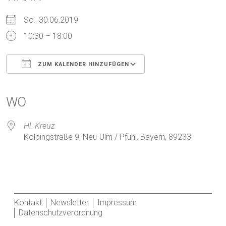
So.. 30.06.2019
10:30 – 18:00
ZUM KALENDER HINZUFÜGEN
ICS herunterladen
Google Kalender
iCalendar
Office 365
Outlook Live
WO
Hl. Kreuz
Kolpingstraße 9, Neu-Ulm / Pfuhl, Bayern, 89233
Kontakt
Newsletter
Impressum
Datenschutzverordnung