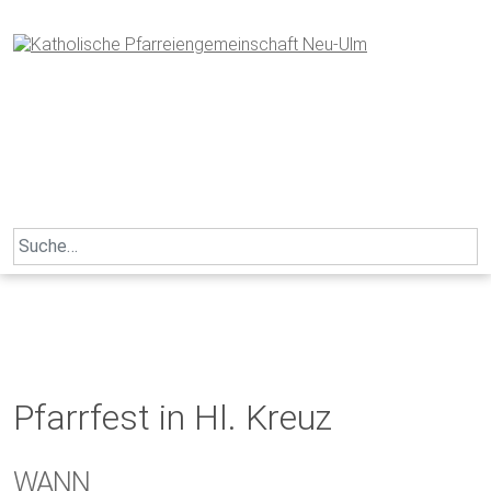
Skip
to
content
Search
for:
Pfarrfest in Hl. Kreuz
WANN