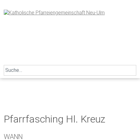
Skip
to
content
Search
for:
Pfarrfasching Hl. Kreuz
WANN