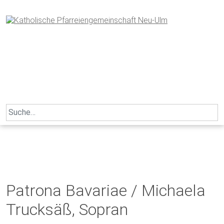
Skip
to
content
Search
for:
Patrona Bavariae / Michaela
Trucksäß, Sopran