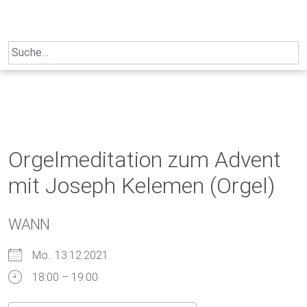
Skip
to
content
Search
for:
Orgelmeditation zum Advent
mit Joseph Kelemen (Orgel)
WANN
Mo.. 13.12.2021
18:00 – 19:00