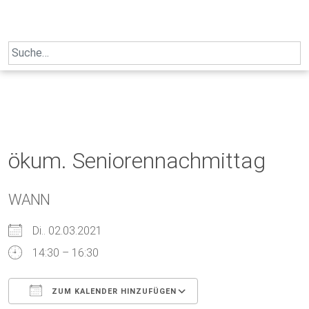
Skip
to
content
Search
for:
ökum. Seniorennachmittag
WANN
Di.. 02.03.2021
14:30 – 16:30
ZUM KALENDER HINZUFÜGEN