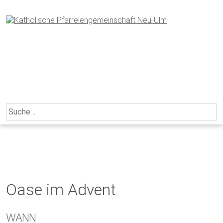
Skip
to
content
Search
for:
Oase im Advent
WANN