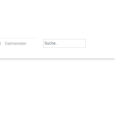
Search
t
Gemeinden
for:
iengemeinschaft Neu-Ulm
St. Johann Baptist Neu-Ulm
tliche Mitarbeiter
St. Albert Offenhausen
emeinderäte
Hl. Kreuz Pfuhl
lrat
St. Mammas Finningen / Reutti
nverwaltungen
St. Konrad Burlafingen
adbereich für Ehrenamtliche
auch und Gewalt