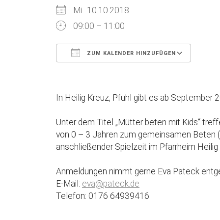
Mi.. 10.10.2018
09:00 – 11:00
ZUM KALENDER HINZUFÜGEN
ICS herunterladen
Goog
In Heilig Kreuz, Pfuhl gibt es ab September
Unter dem Titel „Mütter beten mit Kids“ tref
von 0 – 3 Jahren zum gemeinsamen Beten (Impu
anschließender Spielzeit im Pfarrheim Heilig
Anmeldungen nimmt gerne Eva Pateck entg
E-Mail:
eva@pateck.de
Telefon: 0176 64939416