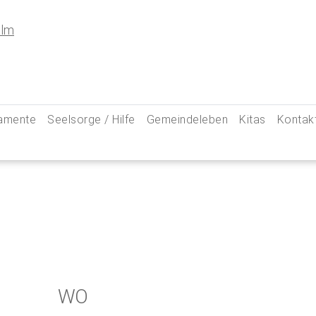
amente
Seelsorge / Hilfe
Gemeindeleben
Kitas
Kontak
e
Seelsorgegespräch
Kinder & Familien
Pfarre
kommunion
Krankenkommunion
Jugend
Hauptam
 Weg zu uns
ung
Abschied & Trauer
Ministranten
Pfarrg
sformen
Kircheneintritt
Schwangere
Pastora
hte
Kirchenaustritt
Senioren
Kirche
kensalbung
Kirchenmusik
Downlo
WO
GeistReich
Missbr