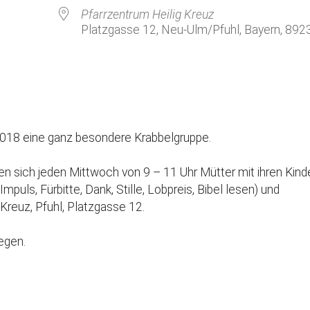
Kirchenkaffee
Bistum
Pfarrzentrum Heilig Kreuz
Platzgasse 12, Neu-Ulm/Pfuhl, Bayern, 892
Kolpingsfamilie Neu-Ulm
Kolpingsfamilie Pfuhl
Liturgische Dienste
le Kalender
iCalendar
Besuchsdienste
Pfarrgemeindedienst
 2018 eine ganz besondere Krabbelgruppe.
Ökumene
fen sich jeden Mittwoch von 9 – 11 Uhr Mütter mit ihren Kind
KEB: Faszien-Gymnastik
ls, Fürbitte, Dank, Stille, Lobpreis, Bibel lesen) und
Partnerschaft Ghana
 Kreuz, Pfuhl, Platzgasse 12.
egen.