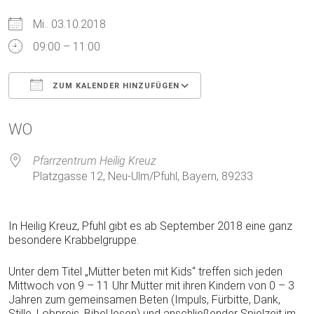
Mi.. 03.10.2018
09:00 – 11:00
ZUM KALENDER HINZUFÜGEN
ICS herunterladen
Google Kalender
WO
Pfarrzentrum Heilig Kreuz
Platzgasse 12, Neu-Ulm/Pfuhl, Bayern, 89233
In Heilig Kreuz, Pfuhl gibt es ab September 2018 eine ganz
besondere Krabbelgruppe.
Unter dem Titel „Mütter beten mit Kids“ treffen sich jeden
Mittwoch von 9 – 11 Uhr Mütter mit ihren Kindern von 0 – 3
Jahren zum gemeinsamen Beten (Impuls, Fürbitte, Dank,
Stille, Lobpreis, Bibel lesen) und anschließender Spielzeit im