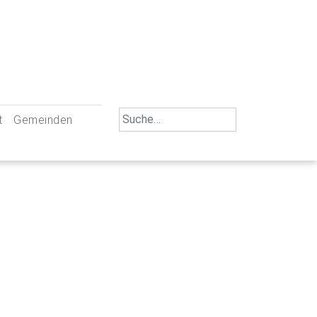
Search
t
Gemeinden
for:
iengemeinschaft Neu-Ulm
St. Johann Baptist Neu-Ulm
tliche Mitarbeiter
St. Albert Offenhausen
emeinderäte
Hl. Kreuz Pfuhl
lrat
St. Mammas Finningen / Reutti
nverwaltungen
St. Konrad Burlafingen
adbereich für Ehrenamtliche
auch und Gewalt