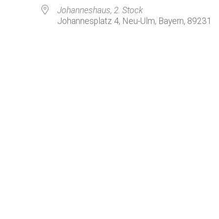
Kirchenkaffee
Bistum
Johanneshaus, 2. Stock
Johannesplatz 4, Neu-Ulm, Bayern, 89231
Kolpingsfamilie Neu-Ulm
Kolpingsfamilie Pfuhl
Liturgische Dienste
le Kalender
iCalendar
Besuchsdienste
Pfarrgemeindedienst
Ökumene
KEB: Faszien-Gymnastik
Partnerschaft Ghana