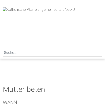
Skip
to
content
Search
for:
Mütter beten
WANN