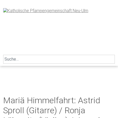
Skip
to
content
Search
for:
Mariä Himmelfahrt: Astrid
Sproll (Gitarre) / Ronja