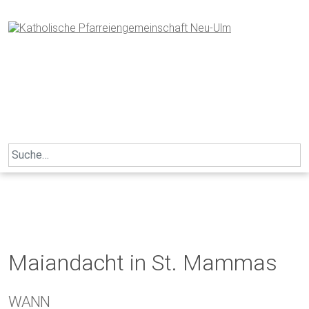
Skip
to
content
Search
for:
Maiandacht in St. Mammas
WANN