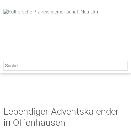
Skip
to
content
Search
for:
Lebendiger Adventskalender
in Offenhausen