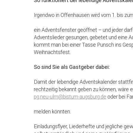
So funktioniert der lebendige Adventskale
Irgendwo in Offenhausen wird vom 1. bis z
ein Adventsfenster geöffnet – und jeder d
Adventslieder gesungen, gebetet und eine A
kommt man bei einer Tasse Punsch ins Gespr
Weihnachtsfest.
So sind Sie als Gastgeber dabei:
Damit der lebendige Adventskalender stattfi
rechtzeitig bekannt geben zu können, wäre e
pg.neu-ulm@bistum-augsburg.de
oder bei F
melden könnten.
Einladungsflyer, Liederhefte und jegliche g