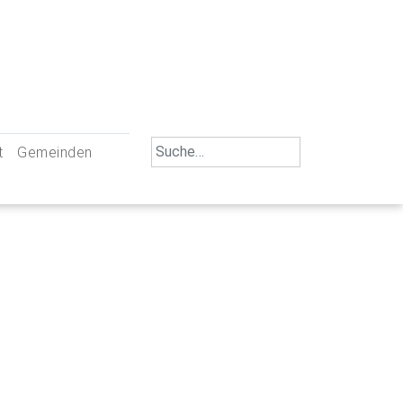
Search
t
Gemeinden
for:
iengemeinschaft Neu-Ulm
St. Johann Baptist Neu-Ulm
tliche Mitarbeiter
St. Albert Offenhausen
emeinderäte
Hl. Kreuz Pfuhl
lrat
St. Mammas Finningen / Reutti
nverwaltungen
St. Konrad Burlafingen
adbereich für Ehrenamtliche
auch und Gewalt