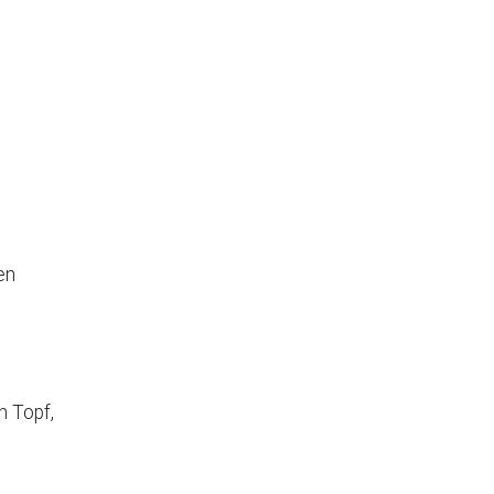
 Augsburg
Office 365
Outlook Live
en
n Topf,