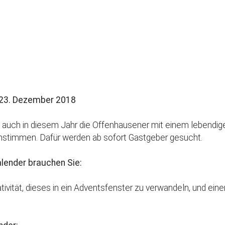
Kirchenkaffee
Bistum
Kolpingsfamilie Neu-Ulm
Kolpingsfamilie Pfuhl
Liturgische Dienste
le Kalender
iCalendar
Besuchsdienste
Pfarrgemeindedienst
 23. Dezember 2018
Ökumene
 auch in diesem Jahr die Offenhausener mit einem lebendig
KEB: Faszien-Gymnastik
nstimmen. Dafür werden ab sofort Gastgeber gesucht.
Partnerschaft Ghana
lender brauchen Sie:
ivität, dieses in ein Adventsfenster zu verwandeln, und eine